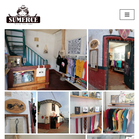
Saltar
al
contenido