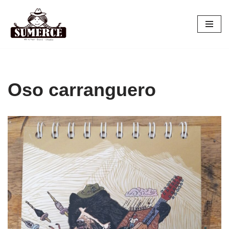
Saltar
al
contenido
Oso carranguero